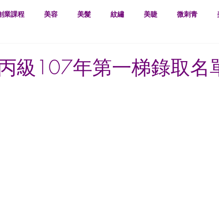
創業課程
美容
美髮
紋繡
美睫
微刺青
丙級107年第一梯錄取名