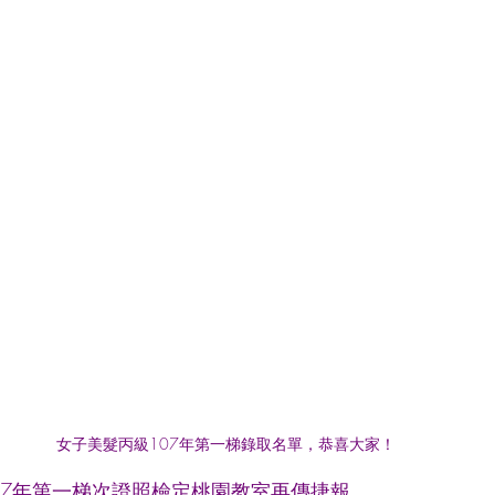
女子美髮丙級107年第一梯錄取名單，恭喜大家！
07年第一梯次證照檢定桃園教室再傳捷報，