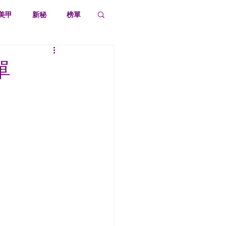
美甲
新秘
榜單
單