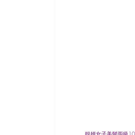
靚妍女子美髮丙級1