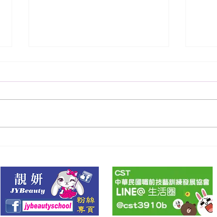
109年度男子理髮乙級錄取名
10
單
單