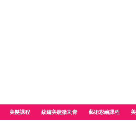
美髮課程
紋繡美睫微刺青
藝術彩繪課程
美