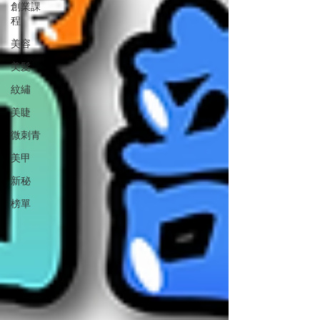
創業課
程
美容
美髮
紋繡
美睫
微刺青
美甲
新秘
榜單