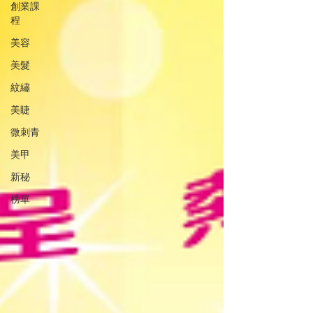
創業課
程
美容
美髮
紋繡
美睫
微刺青
美甲
新秘
榜單