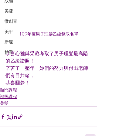
紋繡
美睫
微刺青
美甲
109年度男子理髮乙級錄取名單
新秘
榜單
恭喜心雅與采葳考取了男子理髮最高階
的乙級證照！
辛苦了一整年，妳們的努力與付出老師
們有目共睹，
恭喜圓夢！
熱門課程
證照課程
美髮