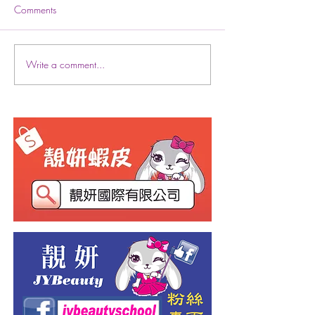
Comments
熱蠟除毛創業班
Write a comment...
2022靚妍再獲勞動部TTQS
評核銅牌肯定